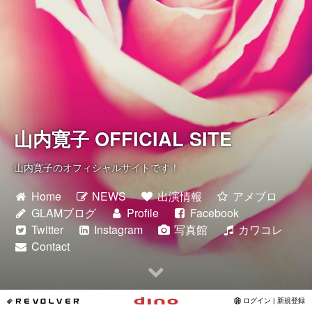
Instagram
写真館
カワコレ
山内寛子 OFFICIAL SITE
Contact
山内寛子のオフィシャルサイトです！
Home
NEWS
出演情報
アメブロ
GLAMブログ
Profile
Facebook
Twitter
Instagram
写真館
カワコレ
Contact
*REVOLVER
ログイン | 新規登録