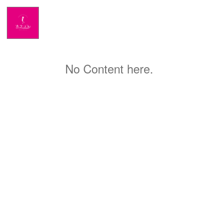
Home
NEWS
No Content here.
出演情報
アメブロ
GLAMブログ
Profile
Facebook
Twitter