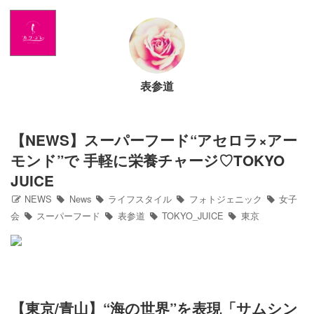
Home
NEWS
表参道
出演情報
アメブロ
【NEWS】スーパーフード“アセロラ×アー
モンド”で 手軽に栄養チャージ♡TOKYO
GLAMブログ
JUICE
NEWS
News
ライフスタイル
フォトジェニック
女子
Profile
会
スーパーフード
表参道
TOKYO_JUICE
東京
Facebook
Twitter
【東京/青山】“海の世界”を表現「サムシン