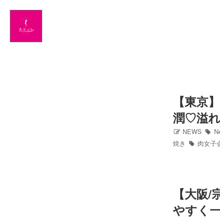
Home
NEWS
出演情報
アメブロ
【東京
潤♡溢
GLAMブログ
NEWS
N
焼き
肉女子
Profile
Facebook
【大阪/
Twitter
やすく一