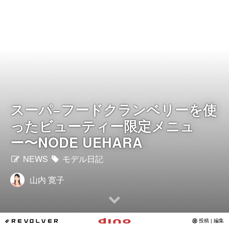
Instagram
写真館
カワコレ
Contact
スーパ−フードクランベリーを使
ったビューティー限定メニュ
ー〜NODE UEHARA
NEWS
モデル日記
山内 寛子
*REVOLVER
投稿 | 編集