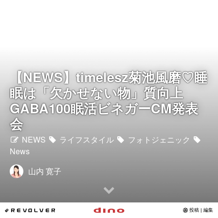
Instagram
写真館
カワコレ
【NEWS】timelesz菊池風磨♡睡
眠は「欠かせない物」質向上
Contact
GABA100眠活ビネガーCM発表
会
NEWS
ライフスタイル
フォトジェニック
News
山内 寛子
*REVOLVER
投稿 | 編集