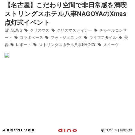
【名古屋】こだわり空間で非日常感を満喫
Instagram
ストリングスホテル八事NAGOYAのXmas
点灯式イベント
写真館
NEWS
クリスマス
クリスマスディナー
チャペルコンサ
ート
コラボベース
フォトジェニック
ライフスタイル
美
カワコレ
容
レポート
ストリングスホテル八事NAGOY
スイーツ
Contact
*REVOLVER
ログイン | 新規登録