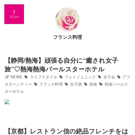
Home
NEWS
フランス料理
出演情報
アメブロ
【静岡/熱海】頑張る自分に“癒され女子
旅”♡熱海熱海パールスターホテル
GLAMブログ
NEWS
ライフスタイル
フォトジェニック
女子会
アフ
タヌーンティー
フランス料理
女子旅
熱海
熱海パールス
ターホテル
Profile
Facebook
Twitter
【京都】レストラン信の絶品フレンチをは