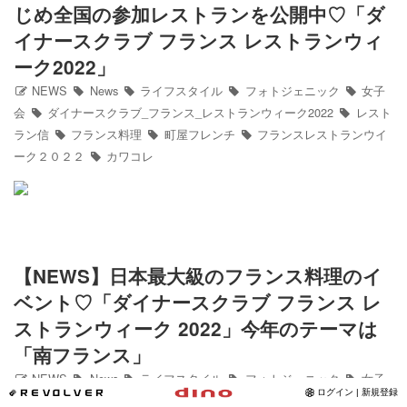
じめ全国の参加レストランを公開中♡「ダ
Instagram
イナースクラブ フランス レストランウィ
ーク2022」
写真館
NEWS
News
ライフスタイル
フォトジェニック
女子
会
ダイナースクラブ_フランス_レストランウィーク2022
レスト
カワコレ
ラン信
フランス料理
町屋フレンチ
フランスレストランウイ
ーク２０２２
カワコレ
Contact
【NEWS】日本最大級のフランス料理のイ
ベント♡「ダイナースクラブ フランス レ
ストランウィーク 2022」今年のテーマは
「南フランス」
NEWS
News
ライフスタイル
フォトジェニック
女子
*REVOLVER
ログイン | 新規登録
会
フランス
フランス料理
フランス_レストランウィーク