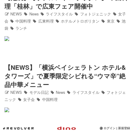
理「桂林」で広東フェア開催中
Instagram
NEWS
News
ライフスタイル
フォトジェニック
女子
会
中国料理
広東料理
ホテルメトロポリタン
東京
池
写真館
袋
ランチ
カワコレ
Contact
【NEWS】「横浜ベイシェラトン ホテル&
タワーズ」で夏季限定シビれる“ウマ辛”絶
品中華メニュー
NEWS
モデル日記
News
ライフスタイル
フォトジェ
ニック
女子会
中国料理
*REVOLVER
ログイン | 新規登録