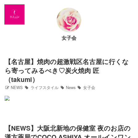
Home
NEWS
女子会
出演情報
アメブロ
【名古屋】焼肉の超激戦区名古屋に行くな
ら寄ってみるべき♡炭火焼肉 匠
GLAMブログ
（takumi）
NEWS
ライフスタイル
News
女子会
Profile
Facebook
【NEWS】大阪北新地の保健室 夜のお店の
Twitter
漢方薬局でCOCO.ASHIYA オールインワン