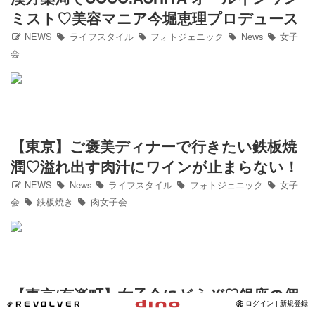
ミスト♡美容マニア今堀恵理プロデュース
Instagram
NEWS
ライフスタイル
フォトジェニック
News
女子
会
写真館
カワコレ
Contact
【東京】ご褒美ディナーで行きたい鉄板焼
潤♡溢れ出す肉汁にワインが止まらない！
NEWS
News
ライフスタイル
フォトジェニック
女子
会
鉄板焼き
肉女子会
【東京/有楽町】女子会にどうぞ♡銀座の個
*REVOLVER
ログイン | 新規登録
室がある名物家