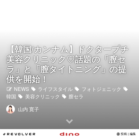
Instagram
写真館
カワコレ
【韓国/カンナム】ドクタープチ
美容クリニック♡話題の「膣セ
Contact
ラ」と「膣タイトニング」の提
供を開始！
NEWS
ライフスタイル
フォトジェニック
韓国
美容クリニック
膣セラ
山内 寛子
*REVOLVER
投稿 | 編集