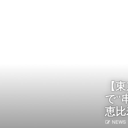
Instagram
写真館
カワコレ
Contact
【東
で“
恵比
NEWS