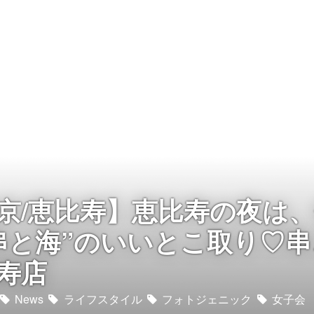
京/恵比寿】恵比寿の夜は
串と海”のいいとこ取り♡
寿店
News
ライフスタイル
フォトジェニック
女子会