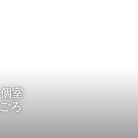
、個室
串ごろ