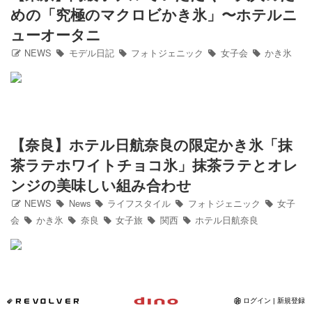
めの「究極のマクロビかき氷」〜ホテルニ
Instagram
ューオータニ
NEWS
モデル日記
フォトジェニック
女子会
かき氷
写真館
カワコレ
Contact
【奈良】ホテル日航奈良の限定かき氷「抹
茶ラテホワイトチョコ氷」抹茶ラテとオレ
ンジの美味しい組み合わせ
NEWS
News
ライフスタイル
フォトジェニック
女子
会
かき氷
奈良
女子旅
関西
ホテル日航奈良
*REVOLVER
ログイン | 新規登録
【大阪/梅田】話題のお店が8/8大阪に上陸！