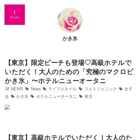
Home
NEWS
かき氷
出演情報
アメブロ
【東京】限定ピーチも登場♡高級ホテルで
いただく！大人のための「究極のマクロビ
GLAMブログ
かき氷」〜ホテルニューオータニ
NEWS
News
ライフスタイル
フォトジェニック
女子
Profile
会
かき氷
ホテルニューオータニ
東京
Facebook
Twitter
【東京】高級ホテルでいただく！大人のた