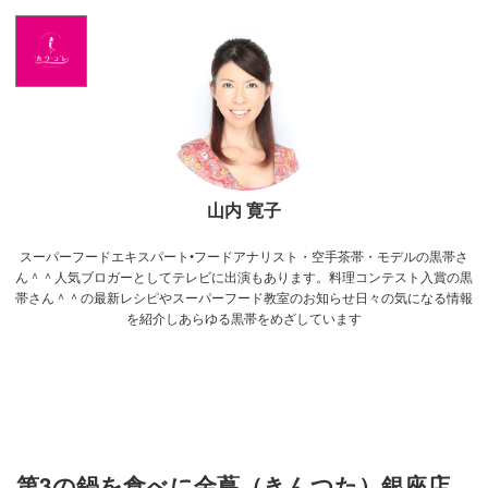
Home
NEWS
出演情報
山内 寛子
アメブロ
スーパーフードエキスパート•フードアナリスト・空手茶帯・モデルの黒帯さ
GLAMブログ
ん＾＾人気ブロガーとしてテレビに出演もあります。料理コンテスト入賞の黒
帯さん＾＾の最新レシピやスーパーフード教室のお知らせ日々の気になる情報
を紹介しあらゆる黒帯をめざしています
Profile
Facebook
Twitter
第3の鍋を食べに金蔦（きんつた）銀座店