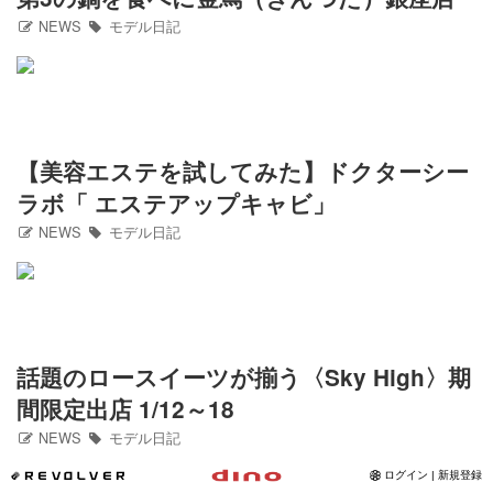
Instagram
NEWS
モデル日記
写真館
カワコレ
【美容エステを試してみた】ドクターシー
ラボ「 エステアップキャビ」
Contact
NEWS
モデル日記
話題のロースイーツが揃う〈Sky High〉期
間限定出店 1/12～18
NEWS
モデル日記
*REVOLVER
ログイン | 新規登録