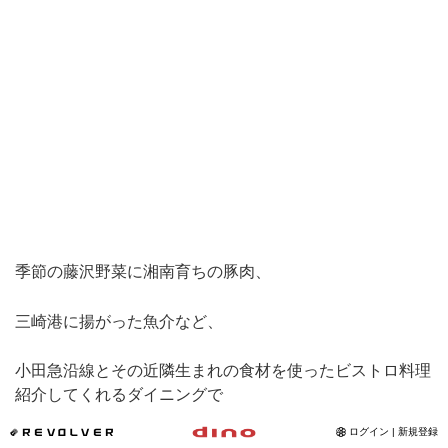
Instagram
写真館
カワコレ
Contact
季節の藤沢野菜に湘南育ちの豚肉、
三崎港に揚がった魚介など、
小田急沿線とその近隣生まれの食材を使ったビストロ料理
紹介してくれるダイニングで
*REVOLVER
ログイン | 新規登録
美味しいものを集めた“食のセレクトショップ” として、