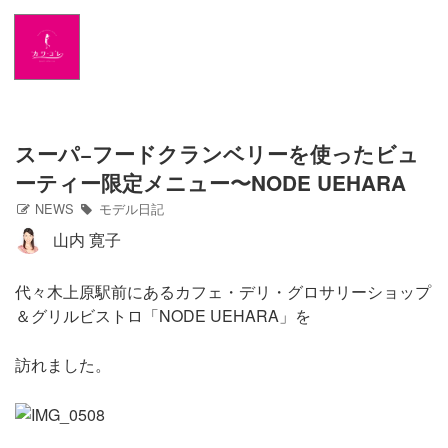
Home
NEWS
出演情報
スーパ−フードクランベリーを使ったビュ
ーティー限定メニュー〜NODE UEHARA
アメブロ
NEWS
モデル日記
山内 寛子
GLAMブログ
代々木上原駅前にあるカフェ・デリ・グロサリーショップ
Profile
＆グリルビストロ「NODE UEHARA」を
Facebook
訪れました。
Twitter