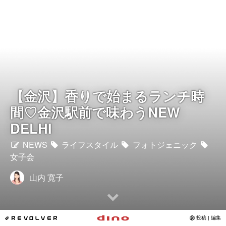
Instagram
写真館
カワコレ
【金沢】香りで始まるランチ時
Contact
間♡金沢駅前で味わうNEW
DELHI
NEWS
ライフスタイル
フォトジェニック
女子会
山内 寛子
*REVOLVER
投稿 | 編集