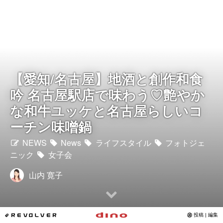
Instagram
写真館
カワコレ
【愛知/名古屋】地酒と創作和食
吟 名古屋駅店で味わう♡艶やか
Contact
な和牛ユッケと名古屋らしいコ
ーチン味噌鍋
NEWS
News
ライフスタイル
フォトジェ
ニック
女子会
山内 寛子
*REVOLVER
投稿 | 編集