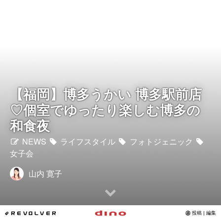
Instagram
写真館
カワコレ
【福岡】博多うかい 博多駅前店
Contact
♡個室でゆったり楽しむ博多の
和食夜
NEWS
ライフスタイル
フォトジェニック
女子会
山内 寛子
*REVOLVER
投稿 | 編集