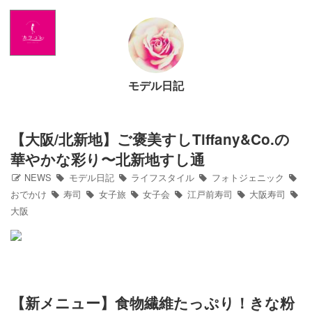
Home
NEWS
モデル日記
出演情報
アメブロ
【大阪/北新地】ご褒美すしTiffany&Co.の
華やかな彩り〜北新地すし通
GLAMブログ
NEWS
モデル日記
ライフスタイル
フォトジェニック
おでかけ
寿司
女子旅
女子会
江戸前寿司
大阪寿司
大阪
Profile
Facebook
Twitter
【新メニュー】食物繊維たっぷり！きな粉