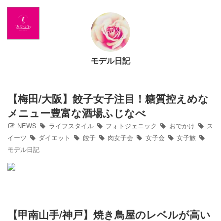
Home
NEWS
モデル日記
出演情報
アメブロ
【梅田/大阪】餃子女子注目！糖質控えめな
メニュー豊富な酒場ふじなべ
GLAMブログ
NEWS
ライフスタイル
フォトジェニック
おでかけ
ス
イーツ
ダイエット
餃子
肉女子会
女子会
女子旅
モデル日記
Profile
Facebook
Twitter
【甲南山手/神戸】焼き鳥屋のレベルが高い