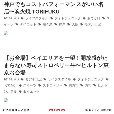
神戸でもコストパフォーマンスがいい名
Instagram
店〜炭火焼 TORIFUKU
NEWS
ライフスタイル
フォトジェニック
おでかけ
ス
写真館
イーツ
ダイエット
焼き鳥
神戸
大阪
モデル日記
カワコレ
Contact
【お台場】ベイエリアを一望！開放感がた
まらない寿司ストロベリー牛〜ヒルトン東
京お台場
NEWS
モデル日記
ライフスタイル
フォトジェニック
おでかけ
スイーツ
ストロベリー
肉寿司
寿司
ヒルト
ンホテル
ダイエット
*REVOLVER
ログイン | 新規登録