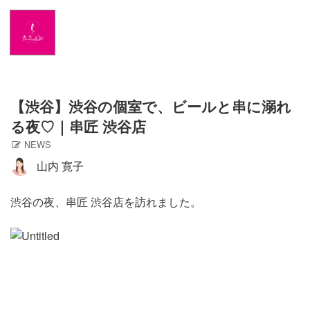
Home
NEWS
出演情報
【渋谷】渋谷の個室で、ビールと串に溺れ
る夜♡｜串匠 渋谷店
アメブロ
NEWS
山内 寛子
GLAMブログ
渋谷の夜、串匠 渋谷店を訪れました。
Profile
Facebook
Twitter