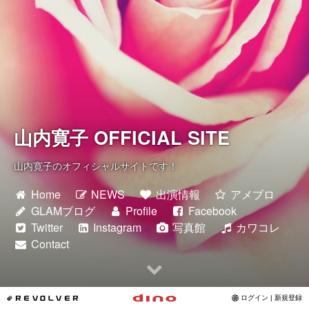
Instagram
写真館
カワコレ
山内寛子 OFFICIAL SITE
Contact
山内寛子のオフィシャルサイトです！
Home
NEWS
出演情報
アメブロ
GLAMブログ
Profile
Facebook
Twitter
Instagram
写真館
カワコレ
Contact
*REVOLVER
ログイン | 新規登録